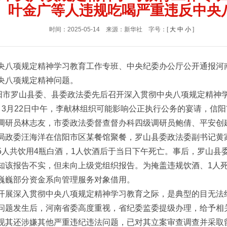
、叶金广等人违规吃喝严重违反中央
时间：2025-05-14
来源：新华社
字号：[
大
中
小
]
央八项规定精神学习教育工作专班、中央纪委办公厅公开通报河南
央八项规定精神问题。
信阳市罗山县委、县委政法委先后召开深入贯彻中央八项规定精神
。3月22日中午，李献林组织可能影响公正执行公务的宴请，信
调研员林志友，市委政法委督查督办科四级调研员鲍倩、平安创
局政委汪海洋在信阳市区某餐馆聚餐，罗山县委政法委副书记黄
5人共饮用4瓶白酒，1人饮酒后于当日下午死亡。事后，罗山县
知该报告不实，但未向上级党组织报告。为掩盖违规饮酒、1人死
巍巍部分资金系向管理服务对象借用。
开展深入贯彻中央八项规定精神学习教育之际，是典型的目无法
问题发生后，河南省委高度重视，省纪委监委提级办理，给予相
现其还涉嫌其他严重违纪违法问题，已对其立案审查调查并采取