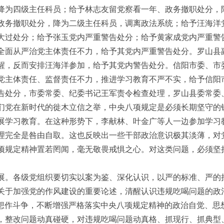
降为四级主任科员；给予林志友留党察看一年、政务撤职处分，
政务撤职处分，降为二级主任科员，调离政法系统；给予汪海洋
大过处分；给予张玉党内严重警告处分；给予黄家成党内严重警
全面从严治党主体责任不力，给予其党内严重警告处分。罗山县
醒，反而安排汪海洋参加，给予其党内警告处分。信阳市委、市
党主体责任、监督责任不力，推进学习教育不严不实，给予信阳
告处分，市委常委、纪委书记王军责令检查处理，罗山县委常委
们党在新时代的徙木立信之举，中央八项规定是必须长期坚守的
展学习教育。在这种形势下，李献林、叶金广等人一边参加学习
理完全是咎由自取。这也反映出一些干部政治意识极其淡薄，对
项规定精神置若罔闻，毫无敬畏戒惧之心。对这类问题，必须坚
展。各级党组织要切实以案为鉴、深化认识，以严的标准、严的
关于加强党的作风建设的重要论述，清醒认识违规吃喝问题的政治
误思想作斗争，不断增强严格落实中央八项规定精神的政治自觉、
，整改问题动真碰硬，对违规吃喝问题动真格、抓现行、抓典型