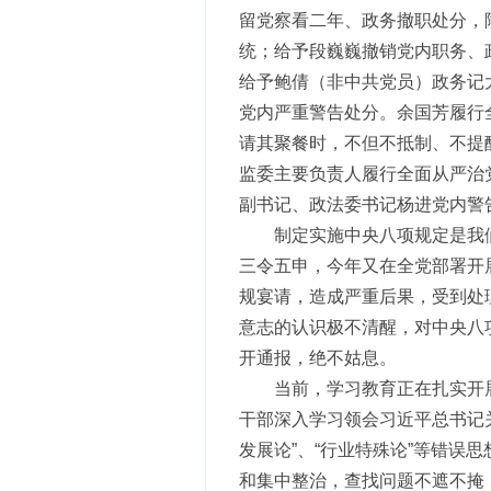
留党察看二年、政务撤职处分，
统；给予段巍巍撤销党内职务、
给予鲍倩（非中共党员）政务记
党内严重警告处分。余国芳履行
请其聚餐时，不但不抵制、不提
监委主要负责人履行全面从严治
副书记、政法委书记杨进党内警
制定实施中央八项规定是我
三令五申，今年又在全党部署开
规宴请，造成严重后果，受到处
意志的认识极不清醒，对中央八
开通报，绝不姑息。
当前，学习教育正在扎实开
干部深入学习领会习近平总书记
发展论”、“行业特殊论”等错
和集中整治，查找问题不遮不掩