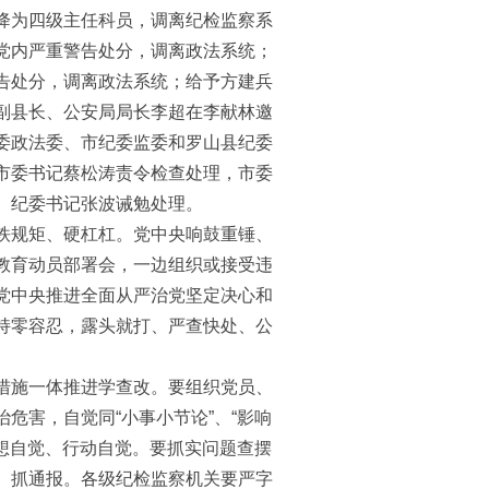
降为四级主任科员，调离纪检监察系
党内严重警告处分，调离政法系统；
告处分，调离政法系统；给予方建兵
副县长、公安局局长李超在李献林邀
委政法委、市纪委监委和罗山县纪委
市委书记蔡松涛责令检查处理，市委
、纪委书记张波诫勉处理。
铁规矩、硬杠杠。党中央响鼓重锤、
教育动员部署会，一边组织或接受违
党中央推进全面从严治党坚定决心和
持零容忍，露头就打、严查快处、公
措施一体推进学查改。要组织党员、
危害，自觉同“小事小节论”、“影响
思想自觉、行动自觉。要抓实问题查摆
、抓通报。各级纪检监察机关要严字