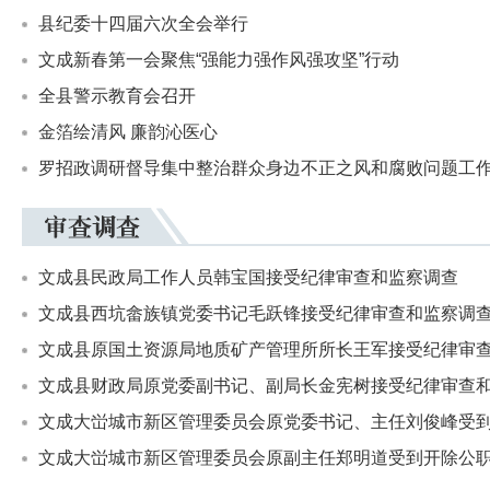
县纪委十四届六次全会举行
文成新春第一会聚焦“强能力强作风强攻坚”行动
全县警示教育会召开
金箔绘清风 廉韵沁医心
罗招政调研督导集中整治群众身边不正之风和腐败问题工
文成县民政局工作人员韩宝国接受纪律审查和监察调查
文成县西坑畲族镇党委书记毛跃锋接受纪律审查和监察调
文成县原国土资源局地质矿产管理所所长王军接受纪律审查和
文成县财政局原党委副书记、副局长金宪树接受纪律审查
文成大峃城市新区管理委员会原党委书记、主任刘俊峰受到开
文成大峃城市新区管理委员会原副主任郑明道受到开除公