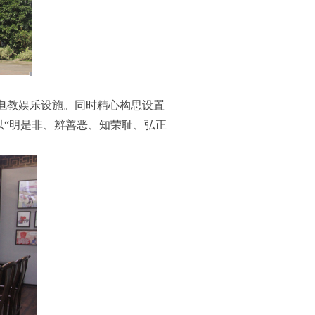
电教娱乐设施。同时精心构思设置
以“明是非、辨善恶、知荣耻、弘正