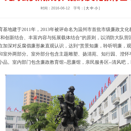
时间：2016-06-12
字号：[
大
中
小
]
基地建于2011年，2013年被评命名为温州市首批市级廉政文化
承和创新结合、丰富内容与拓展载体结合”的原则，以消防大队营
在加深对反腐倡廉形象直观认识，达到“赏景知廉，聆听明廉，观
和室外两部分。室外部分包含主题雕塑、扬清苑、知行园、澄怀
品。室内部门包含廉政教育馆--思廉馆，亲民服务区--清风吧