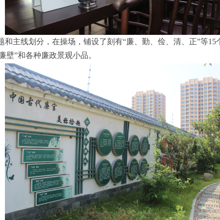
题和主线划分，在操场，铺设了刻有“廉、勤、俭、清、正”等1
“清廉壁”和各种廉政景观小品。