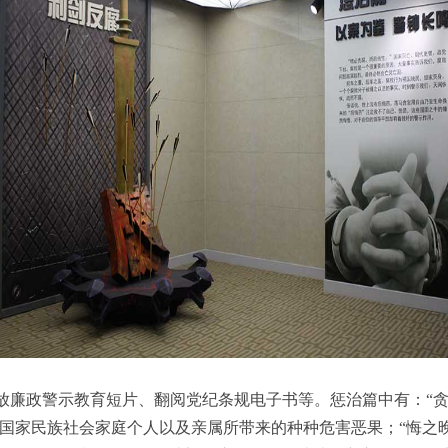
廉政警示教育短片、翻阅党纪条规电子书等。惩治篇中有：“贪腐恶
给国家民族社会家庭个人以及亲属所带来的种种危害恶果；“悔之