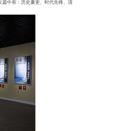
义篇中有：历史廉吏、时代先锋、清