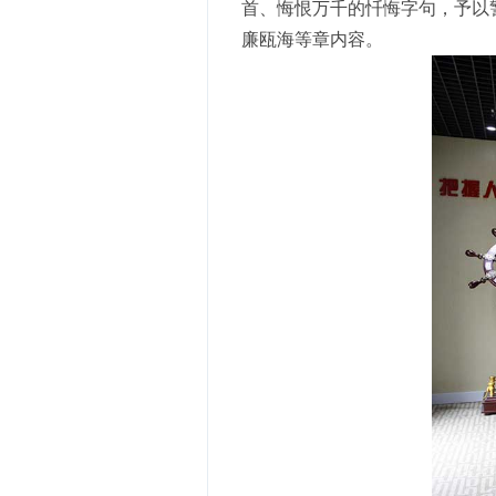
首、悔恨万千的忏悔字句，予以
廉瓯海等章内容。