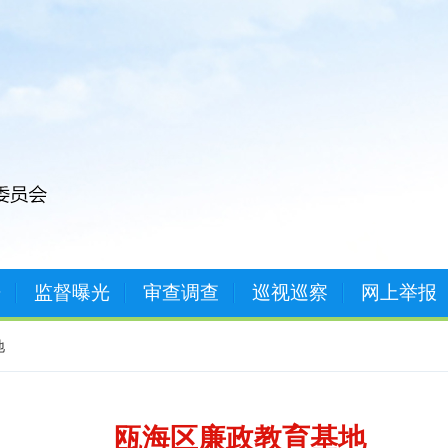
开
监督曝光
审查调查
巡视巡察
网上举报
地
瓯海区廉政教育基地