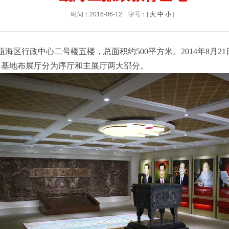
时间：2016-06-12
字号：[
大
中
小
]
海区行政中心二号楼五楼，总面积约500平方米。2014年8月2
。基地布展厅分为序厅和主展厅两大部分。