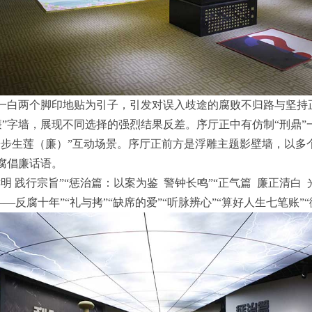
一白两个脚印地贴为引子，引发对误入歧途的腐败不归路与坚持
“廉”字墙，展现不同选择的强烈结果反差。序厅正中有仿制“刑鼎”
步步生莲（廉）”互动场景。序厅正前方是浮雕主题影壁墙，以多个
腐倡廉话语。
 践行宗旨”“惩治篇：以案为鉴 警钟长鸣”“正气篇 廉正清白 
——反腐十年”“礼与拷”“缺席的爱”“听脉辨心”“算好人生七笔账