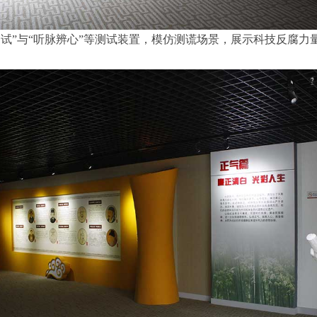
测试”与“听脉辨心”等测试装置，模仿测谎场景，展示科技反腐力